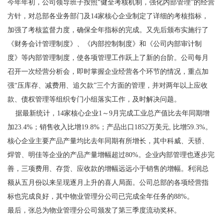
今年年初，公司领导班子按照“健全考核机制，强化内部管理”的经营
方针，对总部各业务部门及14家核心企业制定了详细的考核指标，
加强了考核监督力度，确保全年指标的完成。又先后颁布实施行了
《财务会计管理制度》、《内部控制制度》和《公司内部审计制
度》等内部管理制度，使各项管理工作跃上了新的台阶。公司每月
召开一次经营分析会，即时掌握企业经营各个环节的情况，重点加
强“压库存、减费用、追欠款”三个方面的管理，并对两年以上应收
款、债权管理等组织专门小组落实工作，及时解决问题。
据最新统计，14家核心企业1～9月完成工业总产值比去年同期增
加23.4%；销售收入比增19.8%；产品出口1852万美元, 比增59.3%。
核心企业主要产品产量均比去年同期有所增长，其中科威、天骄、
焊管、明佳等企业的产品产量增幅超过80%。企业内部管理也逐步完
善，三项费用、存货、应收款的增幅远远小于销售的增幅。利润总
额从五月份以来呈现逐月上升的喜人局面。公司总部的各项经营指
标也完成良好，其中物业管理分公司已完成全年任务的88%。
最后，张总为物业管理分公司颁发了第三季度流动奖杯。