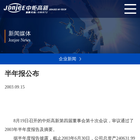
新闻媒体
Jonjee News
企业新闻
半年报公布
2003.09.15
8
月
19
日召开的中炬高新第四届董事会第十次会议，审议通过了
2003
年半年度报告及摘要。
据半年度报告披露，截止
2003
年
6
月
30
日，公司总资产
240631.99